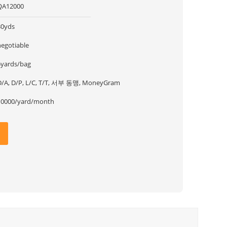
QA12000
30yds
negotiable
5yards/bag
D/A, D/P, L/C, T/T, 서부 동맹, MoneyGram
10000/yard/month