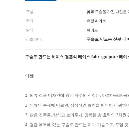
구성:
꽃과 구슬을 가진 나일론
목적:
유행 & 의복
원색:
화이트
구슬로 만드는 신부 레
강조하다:
구슬로 만드는 레이스 결혼식 레이스 fabricguipure 레
이점:
의류 작풍 디자인에 있는 자수의 신청은, 아름다움과 공
1.
2. 의류의 주제에 따르면, 장식적인 효력을 반영하기 위하
3. 밝은 진주를, 강하고 보여주기, 명확한 층 효력의 3차원 
4. 결혼 예복에 있는 구슬로 만드는 자수 기술으로, 꾸밀 