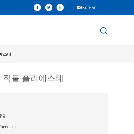
Korean
리에스테
이스 직물 폴리에스테
광동
heerslife