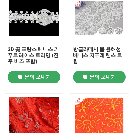
3D 꽃 프랑스 베니스 기
방글라데시 물 용해성
푸르 레이스 트리밍 (진
베니스 지푸레 랜스 트
주 비즈 포함)
림
문의 보내기
문의 보내기
집
제품
우리에 대하여