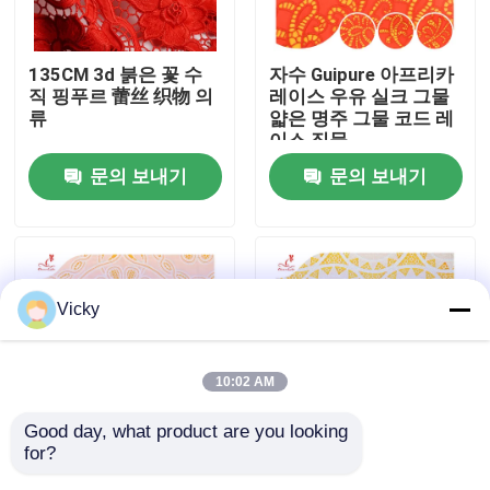
공장 여행
135CM 3d 붉은 꽃 수
자수 Guipure 아프리카
직 핑푸르 蕾丝 织物 의
레이스 우유 실크 그물
류
얇은 명주 그물 코드 레
품질 관리
이스 직물
문의 보내기
문의 보내기
연락주세요
인용문을 요구하세요
Vicky
Exhibition Information
10:02 AM
수를 놓은 레이스 직물
Good day, what product are you looking 
for?
명부 기퓌르 레이스 끈
가벼운 수용성 레이스
수를 놓은 레이스 손질
정돈과 결혼하는 135번
천 의복 코바늘뜨기 정