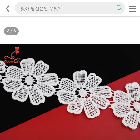
2
/
6