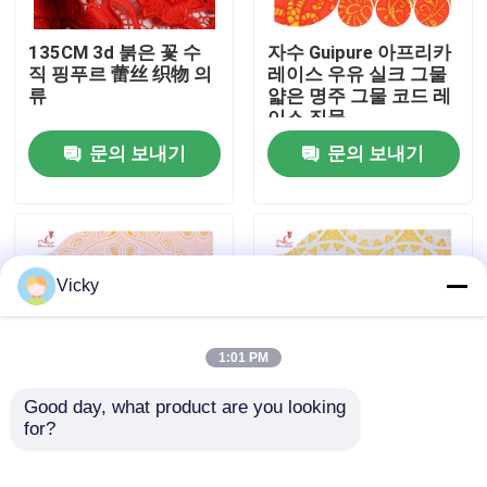
135CM 3d 붉은 꽃 수
자수 Guipure 아프리카
공장 여행
직 핑푸르 蕾丝 织物 의
레이스 우유 실크 그물
류
얇은 명주 그물 코드 레
이스 직물
품질 관리
문의 보내기
문의 보내기
연락주세요
인용문을 요구하세요
Vicky
Exhibition Information
1:01 PM
수를 놓은 레이스 직물
Good day, what product are you looking 
for?
명부 기퓌르 레이스 끈
가벼운 수용성 레이스
정돈과 결혼하는 135번
천 의복 코바늘뜨기 정
수를 놓은 레이스 손질
센티미터 가늘고 긴 끈
돈