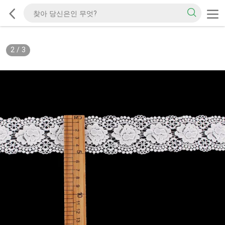
2
/
3