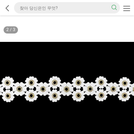
2
/
3