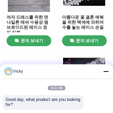
공장 여행
여자 드레스를 위한 면
아름다운 꽃 결혼 예복
나일론 메쉬 수용성 엠
을 위한 백색에 의하여
브로이드된 레이스 정
수를 놓는 레이스 손질
품질 관리
비 리본
문의 보내기
문의 보내기
연락주세요
인용문을 요구하세요
Vicky
Exhibition Information
9:41 AM
수를 놓은 레이스 직물
Good day, what product are you looking 
for?
신부 레이스/나일론 또
무공해 과민한 피부를
수를 놓은 레이스 손질
는 폴리에스테 결혼식
위한 속옷에 의하여 수