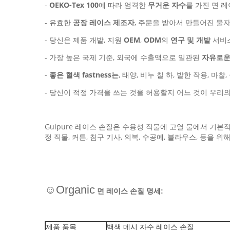
-
OEKO-Tex 100
에 따라 엄격한
무거운 자수
를 가진 면 레
- 유효한
공장 레이스 제조자
, 주문을 받아서 만들어진 물자
- 당신은 제품 개발, 지원
OEM
,
ODM
의
연구 및 개발
서비스
- 가장 높은 국제 기준, 외국에 수출액으로 일관된
자유로운 
-
좋은 혈색 fastness는
, 태양, 비누 칠 하, 발한 작용, 마찰
- 당신이 적정 가격을 쓰는 것을 허용할지 어느 것이 우
Guipure 레이스 손질은 수용성 직물에 고열 물에서 기본적
정 직물, 커튼, 침구 기사, 의복, 수공예, 블라우스, 등을 위
☺Organic
면 레이스 손질 명세:
백색 메시 자수 레이스 손질
제품 품목