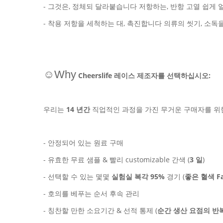
- 그것은, 정체되 달라붙습니다 저항하는, 반항 고열 쉽게 
- 착용 저항을 세척하는 대, 촉진합니다 의류의 씻기, 소독
☺Why
Cheerslife 레이스 제조자를 선택하십시오:
우리는
14 년간
직업적인 과정을 가진 무거운 구매자를 위한
- 안정되어 있는 원료 구매
- 유효한 무료 샘플 & 빨리 customizable 간색 (
3 일
)
- 선택할 수 있는 몇몇
실험실 복각 95%
경기 (
좋은 혈색 Fas
- 호의를 베푸는 순서 후속 관리
- 칭찬할 만한 소요기간 & 선적 통제 (
순간 생산 요점의 반