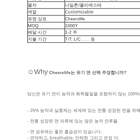
나일론/폴리에스테
물자
Customizable
색깔
유명 상표
Cheerslife
MOQ
1000Y
배달 시간
1-2 주
지불 기간
T/T; L/C ...... 등
☺Why
선택
Cheerslife는 유기 면
주장합니까?
당신은 유기 면이 농약과 화학물질을 포함하지 않는 100%
-
25% 농약과 살충제는 세계에 있는 전통 성장된 면을 위
-
전통 성장된 면 의류에 있는 많은 농약 잔류물.
- 면 섬유에는 좋은 흡습성이 있습니다.
- 연약하고, breathable, 안락한 그리고 온정 더.