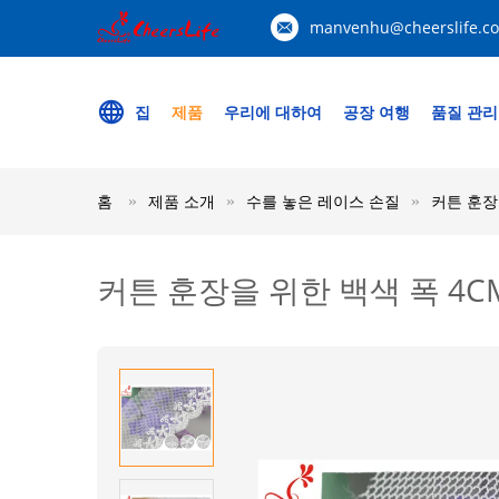
manvenhu@cheerslife.c
집
제품
우리에 대하여
공장 여행
품질 관리
홈
제품 소개
수를 놓은 레이스 손질
커튼 훈장
커튼 훈장을 위한 백색 폭 4C