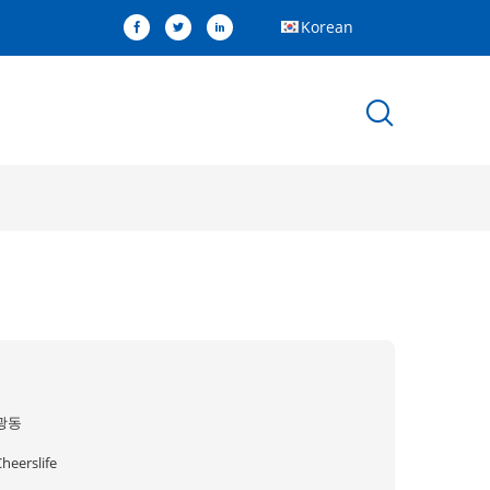
Korean
광동
heerslife