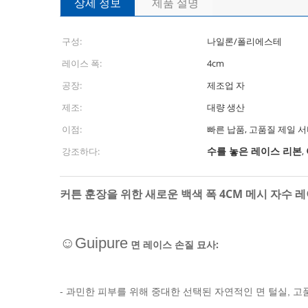
상세 정보
제품 설명
구성:
나일론/폴리에스테
레이스 폭:
4cm
공장:
제조업 자
제조:
대량 생산
이점:
빠른 납품, 고품질 제일 
수를 놓은 레이스 리본
강조하다:
,
커튼 훈장을 위한 새로운 백색 폭 4CM 메시 자수 
☺Guipure
면 레이스 손질 묘사:
- 과민한 피부를 위해 중대한
면 털실
선택된 자연적인
, 