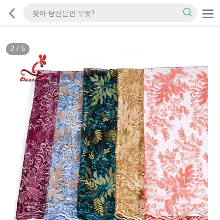
2
/
5