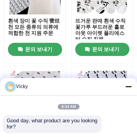
공장 여행
흰색 장미 꽃 수직 蕾丝
뜨거운 판매 흰색 수직
천 모든 종류의 의류에
꽃가루 부드러운 홀로
적합한 천 지원 주문
아웃 아이렛 폴리에스
품질 관리
터 수직 직물
문의 보내기
문의 보내기
연락주세요
인용문을 요구하세요
Vicky
Exhibition Information
8:34 AM
수를 놓은 레이스 직물
Good day, what product are you looking 
for?
수분 용해 질 좋은 여성
콜렉션 폴리에스터 매
수를 놓은 레이스 손질
텐스 드레스
혹적인 蕾丝 구멍 꽃