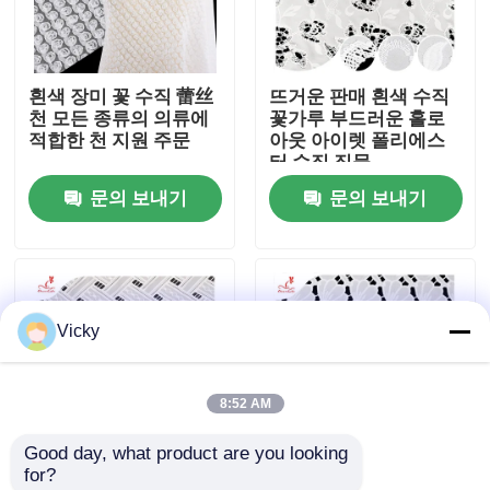
공장 여행
흰색 장미 꽃 수직 蕾丝
뜨거운 판매 흰색 수직
천 모든 종류의 의류에
꽃가루 부드러운 홀로
품질 관리
적합한 천 지원 주문
아웃 아이렛 폴리에스
터 수직 직물
문의 보내기
문의 보내기
연락주세요
인용문을 요구하세요
Vicky
Exhibition Information
8:52 AM
수를 놓은 레이스 직물
Good day, what product are you looking 
for?
수를 놓은 레이스 손질
수분 용해 질 좋은 여성
콜렉션 폴리에스터 매