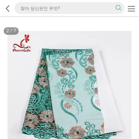
2
/
7